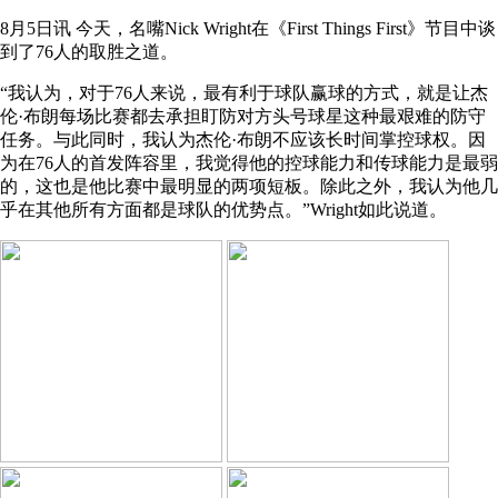
8月5日讯 今天，名嘴Nick Wright在《First Things First》节目中谈
到了76人的取胜之道。
“我认为，对于76人来说，最有利于球队赢球的方式，就是让杰
伦·布朗每场比赛都去承担盯防对方头号球星这种最艰难的防守
任务。与此同时，我认为杰伦·布朗不应该长时间掌控球权。因
为在76人的首发阵容里，我觉得他的控球能力和传球能力是最弱
的，这也是他比赛中最明显的两项短板。除此之外，我认为他几
乎在其他所有方面都是球队的优势点。”Wright如此说道。