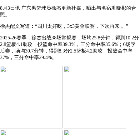
8月3日讯 广东男篮球员徐杰更新社媒，晒出与名宿巩晓彬的合
照。
徐杰配文写道：“四川太好吃，3x3黄金联赛，下次再来 ​​​。”
2025-26赛季，徐杰出战38场常规赛，场均25.8分钟，得到10.2分
2.8篮板4.1助攻，投篮命中率39.3%，三分命中率35.6%；6场季
后赛，场均30.7分钟，得到8.3分2.5篮板4.2助攻，投篮命中率
37%，三分命中率29.4%。